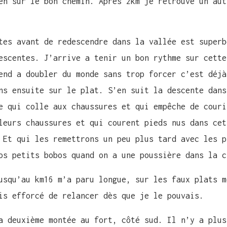
en sur le bon chemin. Après 2km je retrouve un aut
tes avant de redescendre dans la vallée est superb
escentes. J’arrive a tenir un bon rythme sur cette
end a doubler du monde sans trop forcer c’est déjà
ns ensuite sur le plat. S’en suit la descente dans
e qui colle aux chaussures et qui empêche de couri
leurs chaussures et qui courent pieds nus dans cet
 Et qui les remettrons un peu plus tard avec les p
os petits bobos quand on a une poussière dans la c
usqu’au km16 m’a paru longue, sur les faux plats m
is efforcé de relancer dès que je le pouvais.
a deuxième montée au fort, côté sud. Il n’y a plus