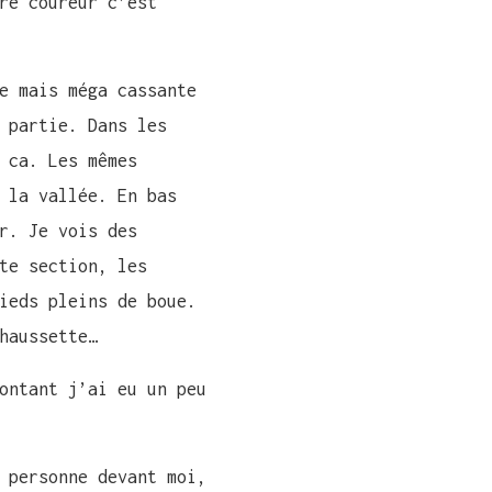
re coureur c’est
e mais méga cassante
 partie. Dans les
 ca. Les mêmes
 la vallée. En bas
r. Je vois des
te section, les
ieds pleins de boue.
haussette…
ontant j’ai eu un peu
 personne devant moi,