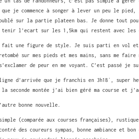
e un tas de randonneurs, c’est pas simple à gérer 
 que je commence à songer à lever un peu le pied, 
oublé sur la partie plateen bas. Je donne tout pou
 tenir l’ecart sur les 1,5km qui restent avec les 
 fait une figure de style. Je suis parti en vol et
retombé sur mes pieds et mes mains, sans me faire 
s’exclamer de peur en me voyant. C’est passé je su
ligne d’arrivée que je franchis en 3h18′, super he
 la seconde montée j’ai bien géré ma course et j’a
’autre bonne nouvelle.
simple (comparée aux courses françaises), rustique
contré des coureurs sympas, bonne ambiance et bon 